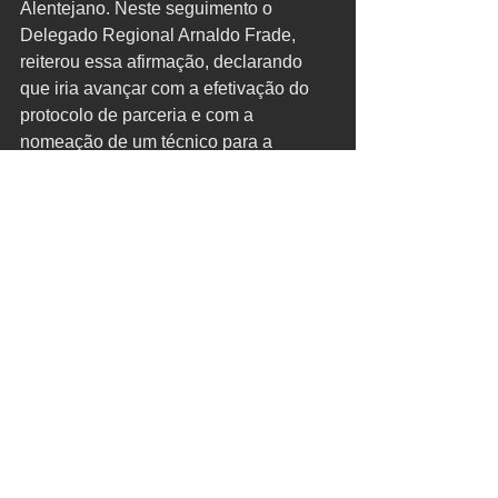
Alentejano. Neste seguimento o 
Delegado Regional Arnaldo Frade, 
reiterou essa afirmação, declarando 
que iria avançar com a efetivação do 
protocolo de parceria e com a 
nomeação de um técnico para a 
criação de um grupo entre ambas as 
entidades, salientando a pertinência da 
aproximação da Delegação Regional 
do Alentejo do IEFP, a entidades que 
estabelecem ligação direta às 
entidades empregadoras e 
trabalhadores locais. 
AES/11/10/2022