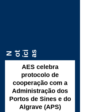
t
i
s
N
í
c
a
o
AES celebra
protocolo de
cooperação com a
Administração dos
Portos de Sines e do
Algrave (APS)