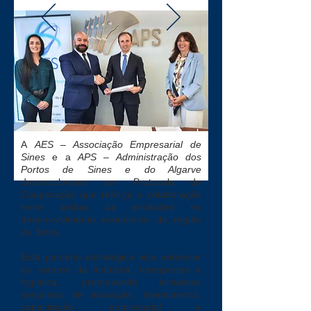
A
AES – Associação Empresarial de
Sines
e a
APS – Administração dos
Portos de Sines e do Algarve
desenvolveram um Protocolo de
Cooperação que reforça a colaboração
entre ambas as entidades no
desenvolvimento económico da região
de Sines.
Esta parceria estratégica visa potenciar
os setores da indústria, transportes e
logística, promovendo iniciativas
conjuntas de inovação, investimento,
capacitação empresarial e