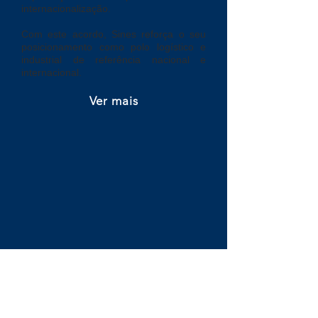
internacionalização.
Com este acordo, Sines reforça o seu
posicionamento como polo logístico e
industrial de referência nacional e
internacional.
Ver mais